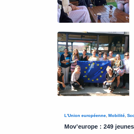
,
,
L'Union européenne
Mobilité
Sco
Mov’europe : 249 jeunes 