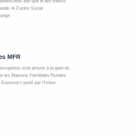
adolescents afin que le lien franco-
mande, le Centre Social
hange
les MFR
européens sont arrivés à la gare du
ns les Maisons Familiales Rurales
 Erasmus+ porté par l’Union