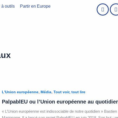
 à outils
Partir en Europe
aux
,
,
L'Union européenne
Média
Tout voir, tout lire
PalpablEU ou l’Union européenne au quotidien
« L’Union européenne est indissociable de notre quotidien » Bastien 
Marignane. Il a lancé son projet PalpablEU en juin 2018. Son but : 