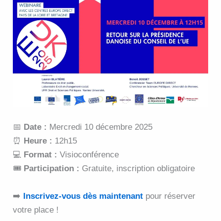
📅
Date :
Mercredi 10 décembre 2025
⏰
Heure :
12h15
💻
Format :
Visioconférence
🎟️
Participation :
Gratuite, inscription obligatoire
➡️
Inscrivez-vous dès maintenant
pour réserver
votre place !