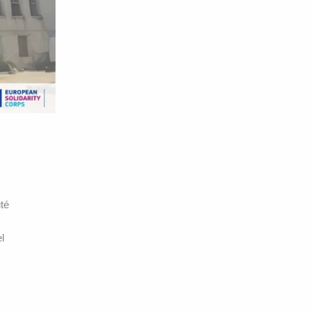
uté
l